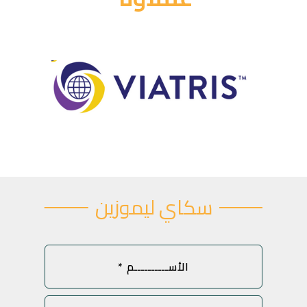
سكاي لیموزین