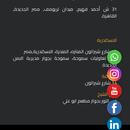
31 ش أحمد فهيم, ميدان تريومف,
مصر الجديدة,
القاهرة.
الاسكندرية
13 شارع شيراتون المنتزه، المندرة، الاسكندرية,مصر
WhatsApp
120 تعاونيات سموحة، سموحة بجوار مديرية الامن
الجديدة
Instagram
الغردقة
14 شارع شيراتون
Custom
شرم الشيخ
Link
حي النور بجوار مطعم ابو علي
Custom
Link
Linkedin